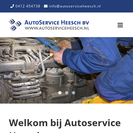
Skip
0412 454738
info@autoserviceheesch.nl
to
content
Welkom bij Autoservice