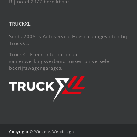
Bij nood 24/7 bereikbaar
TRUCKXL
Sinds 2008 is Autoservice Heesch aangesloten bij
TruckXL.
TruckXL is een internationaal
samenwerkingsverband tussen universele
bedrijfswagengarages.
Copyright ©
Wingens Webdesign