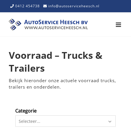
Skip
0412 454738
info@autoserviceheesch.nl
to
content
Voorraad – Trucks &
Trailers
Bekijk hieronder onze actuele voorraad trucks,
trailers en onderdelen.